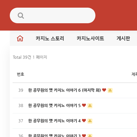
카지노 스토리
카지노사이트
게시판
Total 39건
1 페이지
번호
제
39
한 공무원의 옛 카지노 이야기 6 (마지막 화)
38
한 공무원의 옛 카지노 이야기 5
37
한 공무원의 옛 카지노 이야기 4
36
한 공무원의 옛 카지노 이야기 3