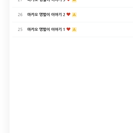
26
마카오 앵벌이 이야기 2
25
마카오 앵벌이 이야기 1
맨끝