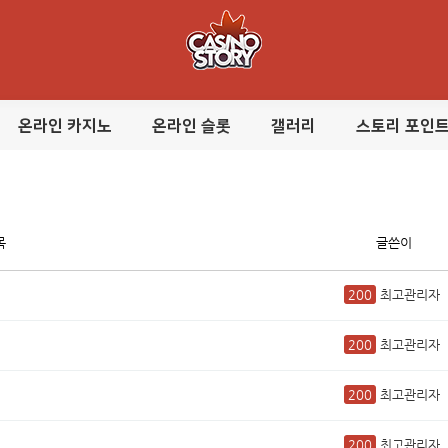
온라인 카지노
온라인 슬롯
갤러리
스토리 포인
목
글쓴이
200
최고관리자
200
최고관리자
200
최고관리자
200
최고관리자