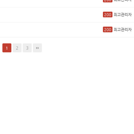
200
최고관리자
200
최고관리자
2
3
1