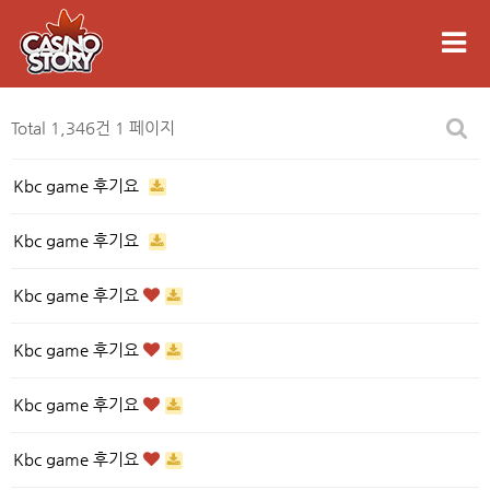
Total 1,346건
1 페이지
Kbc game 후기요
Kbc game 후기요
Kbc game 후기요
Kbc game 후기요
Kbc game 후기요
Kbc game 후기요