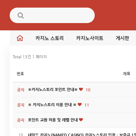
카지노 스토리
카지노사이트
게시판
Total 13건
1 페이지
번호
제목
※카지노스토리 포인트 안내※
10
공지
※ 카지노스토리 이용 안내 ※
11
공지
포인트 교환 허용 및 레벨 안내
공지
10
네임드 카지노(NAMED CASINO) 카지노스토리 입점 - 보증금 1