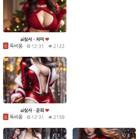
ai실사 - 차미
6
독비옹
12-31
2122
3
ai실사 - 윤희
6
독비옹
12-31
2159
1
3