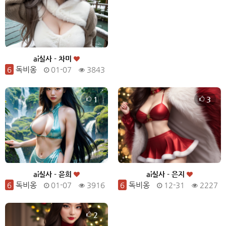
ai실사 - 차미
6
독비옹
01-07
3843
1
3
ai실사 - 윤희
ai실사 - 은지
6
독비옹
01-07
3916
6
독비옹
12-31
2227
2