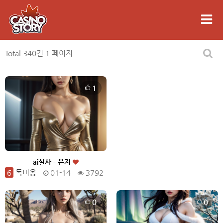
Total 340건
1 페이지
1
ai실사 - 은지
6
독비옹
01-14
3792
0
0